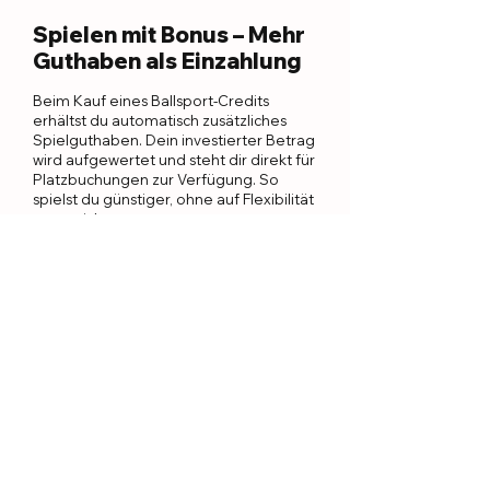
Spielen mit Bonus – Mehr
Guthaben als Einzahlung
Beim Kauf eines Ballsport-Credits
erhältst du automatisch zusätzliches
Spielguthaben. Dein investierter Betrag
wird aufgewertet und steht dir direkt für
Platzbuchungen zur Verfügung. So
spielst du günstiger, ohne auf Flexibilität
zu verzichten.
Flexibel & ohne Bindung –
Spielen wann du willst
Mit dem Ballsport-Credit bist du an