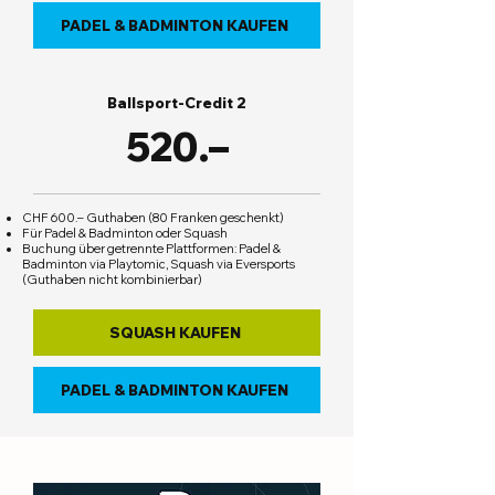
PADEL & BADMINTON KAUFEN
Ballsport-Credit 2
520.–
CHF 600.– Guthaben (80 Franken geschenkt)
Für Padel & Badminton oder Squash
Buchung über getrennte Plattformen: Padel &
Badminton via Playtomic, Squash via Eversports
(Guthaben nicht kombinierbar)
SQUASH KAUFEN
PADEL & BADMINTON KAUFEN