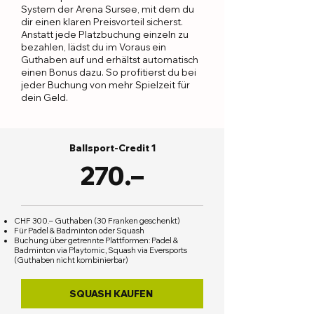
System der Arena Sursee, mit dem du
dir einen klaren Preisvorteil sicherst.
Anstatt jede Platzbuchung einzeln zu
bezahlen, lädst du im Voraus ein
Guthaben auf und erhältst automatisch
einen Bonus dazu. So profitierst du bei
jeder Buchung von mehr Spielzeit für
dein Geld.
Ballsport-Credit 1
270.–
CHF 300.– Guthaben (30 Franken geschenkt)
Für Padel & Badminton oder Squash
Buchung über getrennte Plattformen: Padel &
Badminton via Playtomic, Squash via Eversports
(Guthaben nicht kombinierbar)
SQUASH KAUFEN