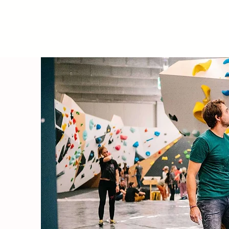
Zeitraum habt ihr die Möglichkeit,
euch an markierten
Boulderproblemen auszuprobieren.
Zudem dürft ihr euch über viele
neue Routen freuen. Was sich