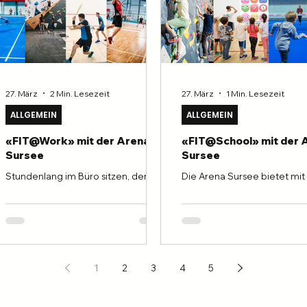
27. März
2 Min. Lesezeit
27. März
1 Min. Lesezeit
ALLGEMEIN
ALLGEMEIN
«FIT@Work» mit der Arena
«FIT@School» mit der 
Sursee
Sursee
Stundenlang im Büro sitzen, der
Die Arena Sursee bietet mit
Kopf voller Informationen, Stress
Programm «FIT@School» ei
pur? FIT@Work von der Arena
einzigartige Gelegenheit fü
Sursee bietet präventive
Schülerinnen und Schüler, si
Gesundheitsförderung und
sportlich zu betätigen und i
Stressabbau für deine
körperliche Fitness zu verbe
Mitarbeitenden – jetzt erweitert auf
Unser PDF-Download enthält
alle Sportarten der gesamten
wichtigen Informationen zu
1
2
3
4
5
Arena. Durch aktive Pausen wie
aufregenden Programm.
Mittagssport oder Teambuilding
«FIT@School» ist darauf
fördert ihr Effizienz, Teamgeist und
ausgerichtet, den Schülern 