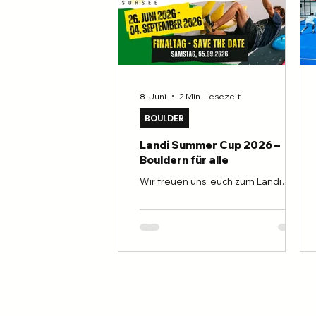
8. Juni
2 Min. Lesezeit
BOULDER
Landi Summer Cup 2026 –
Bouldern für alle
Wir freuen uns, euch zum Landi
Summer Cup 2026 einzuladen –
einem Plauschwettkampf für
Boulderer aller Niveaus. Egal, ob
Anfänger oder Könner, bei uns
findet jede*r die passende
Herausforderung und jede Menge
Spass. Wettkampfstruktur Der Cup
erstreckt sich über mehrere
Wochen, vom 26. Juni 2026 bis zum
4. September 2026. In diesem