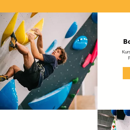
B
Kur