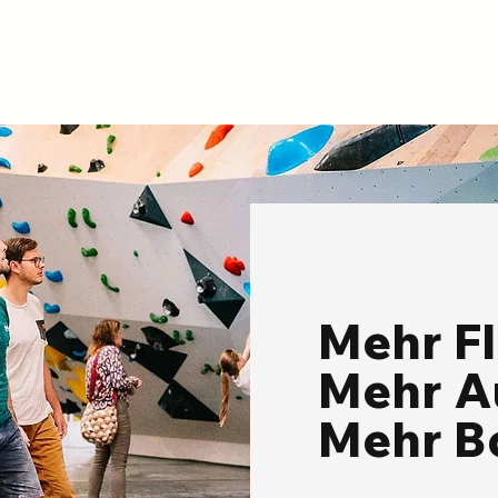
Wohlbefinden. Unsere FIT@Work-
der Bewegung zu vermittel
Angebote Fix-Platz : Wöchentlicher
gleichzeitig ihre körperliche
fester Slot in Padel, Badminton
Gesundheit zu fördern. Das
oder Squash (Boulder nicht
Programm richtet sich an S
verfügbar). Sommer 6 Mona
und Lehrkräfte, die ihr
Mehr Fle
Mehr A
Mehr B