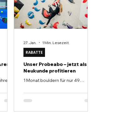
27. Jan.
1 Min. Lesezeit
RABATTE
Arena
Unser Probeabo – jetzt als
Neukunde profitieren
 ihrem
1 Monat bouldern für nur 49
ne
Franken. U nlimitiert testen,
r
kennenlernen & durchstarten! ✔
ch
Anrechnung des Probeabos an dein
hre
Jahresabo* ✔ 20 % Rabatt auf
ssern.
Schnupper- oder Privattrainings bei
 alle
der Kletterfabrik** ✔ Einmaliges
 diesem
Angebot – exklusiv für Neukunden***
Bist du interessiert am Bouldersport
, aber noch nicht sicher, ob es
Spass an
wirklich dein Ding ist?Dann ist unser