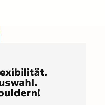
n und
Probeabo perfekt für dich! Lerne
die Boulder Arena Sursee kennen
und bouldere einen Monat lang
chulen
unlimitiert – fü
xibilität.
uswahl.
ouldern!