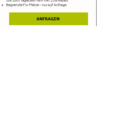
26x zum Tageszeit-Tarif inkl. 25% Rabatt
Begrenzte Fix-Plätze – nur auf Anfrage
ANFRAGEN
ab 12 Monaten
Fix-Platz
Fix-Platz ganzes Jahr:
52x zum Tageszeit-Tarif inkl. 20% Rabatt
Begrenzte Fix-Plätze – nur auf Anfrage
Buchungsslot ab 45 Minuten
ANFRAGEN
Bedingungen zum Abo