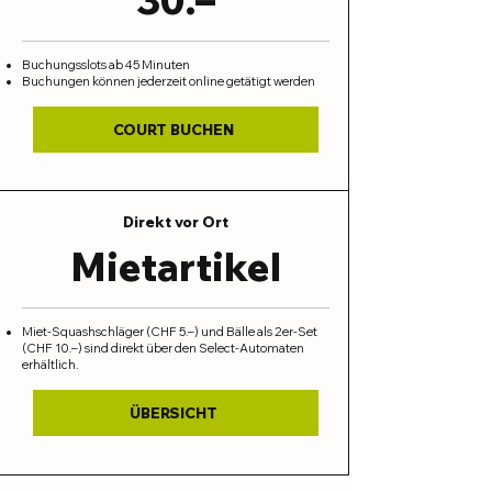
Buchungsslots ab 45 Minuten
Buchungen können jederzeit online getätigt werden
COURT BUCHEN
Direkt vor Ort
Mietartikel
Miet-Squashschläger (CHF 5.–) und Bälle als 2er-Set
(CHF 10.–) sind direkt über den Select-Automaten
erhältlich.
ÜBERSICHT