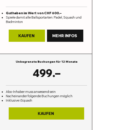
Guthaben im Wert von CHF 600.–
Spiele damit alle Ballsportarten: Padel, Squash und
Badminton
KAUFEN
MEHR INFOS
Unbegrenzte Buchungen für 12 Monate
499.–
Abo-Inhaber muss anwesend sein
Nacheinander folgende Buchungen möglich
Inklusive iSquash
KAUFEN