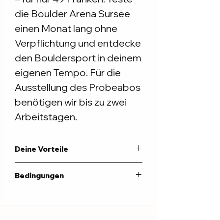
die Boulder Arena Sursee
einen Monat lang ohne
Verpflichtung und entdecke
den Bouldersport in deinem
eigenen Tempo. Für die
Ausstellung des Probeabos
benötigen wir bis zu zwei
Arbeitstagen.
Deine Vorteile
Unlimitierter Eintritt für 1 Monat
Bedingungen
CHF 49.– werden voll angerechnet
bei Upgrade auf ein Jahresabo
Laufzeit: 1 Monat ab Ausstelldatum
20 % Rabatt auf Schnupper- oder
Ausstellung innerhalb 2 Arbeitstagen
Privatlektionen Bouldertraining
Upgrade auf Jahresabo muss
Einmaliges Angebot exklusiv für