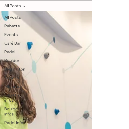
All Posts
All Posts
Rabatte
Events
Café Bar
Padel
Boulder
Badminton
Squash
Allgemein
Squash
Infos
Boulder
Infos
Padel Info