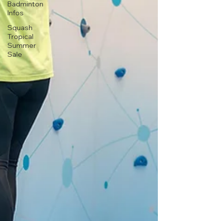
Badminton
Infos
Squash
Tropical
Summer
Sale