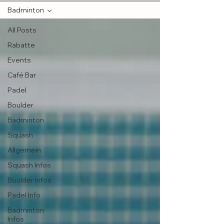
Badminton
All Posts
Rabatte
Events
Café Bar
Padel
Boulder
Badminton
Squash
Allgemein
Squash Infos
Boulder Infos
Padel Info
Badminton
Infos