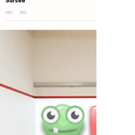
ALLGEMEIN
«FIT@Work» mit der Arena
Sursee