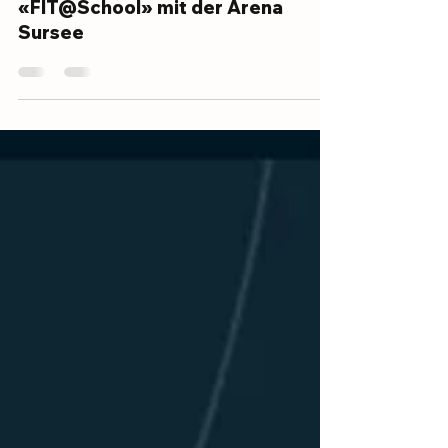
27. März
ALLGEMEIN
«FIT@School» mit der Arena
Sursee