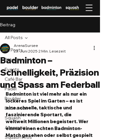
Beitrag
All Posts
ArenaSursee
All Posts
23. Juni 2025
2 Min. Lesezeit
Badminton –
Rabatte
Events
Schnelligkeit, Präzision
Café Bar
und Spass am Federball
Padel
Badminton ist viel mehr als nur ein 
Boulder
lockeres Spiel im Garten – es ist 
eine schnelle, taktische und 
Badminton
faszinierende Sportart, die 
Squash
weltweit Millionen begeistert. Wer 
Allgemein
einmal einen echten Badminton-
Match gesehen oder selbst gespielt 
Squash Infos