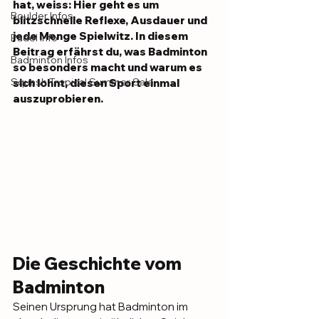
hat, weiss: Hier geht es um 
Boulder Infos
blitzschnelle Reflexe, Ausdauer und 
jede Menge Spielwitz. In diesem 
Padel Info
Beitrag erfährst du, was Badminton 
Badminton Infos
so besonders macht und warum es 
Squash Tropical Summer Sale
sich lohnt, diesen Sport einmal 
auszuprobieren.
Die Geschichte vom 
Badminton
Seinen Ursprung hat Badminton im 