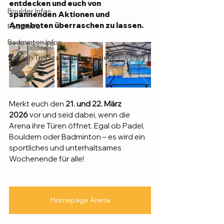
entdecken und euch von 
Boulder Infos
spannenden Aktionen und 
Angeboten überraschen zu lassen.
Padel Info
Badminton Infos
Squash Tropical Summer Sale
Merkt euch den 
21. und 22. März 
2026
 vor und seid dabei, wenn die 
Arena ihre Türen öffnet. Egal ob Padel, 
Bouldern oder Badminton – es wird ein 
sportliches und unterhaltsames 
Wochenende für alle!
Homepage Arena