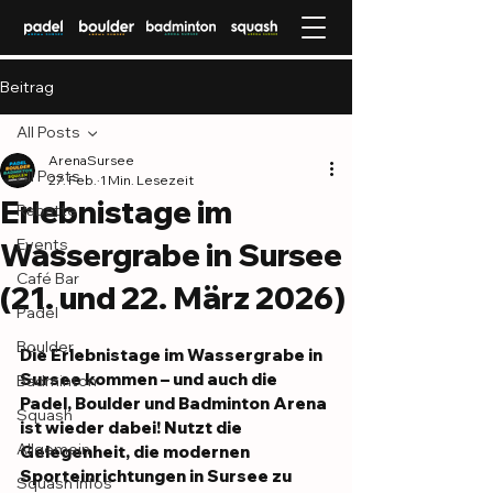
Beitrag
All Posts
ArenaSursee
All Posts
27. Feb.
1 Min. Lesezeit
Erlebnistage im
Rabatte
Events
Wassergrabe in Sursee
Café Bar
(21. und 22. März 2026)
Padel
Boulder
Die Erlebnistage im Wassergrabe in 
Sursee kommen – und auch die 
Badminton
Padel, Boulder und Badminton Arena 
Squash
ist wieder dabei! Nutzt die 
Allgemein
Gelegenheit, die modernen 
Sporteinrichtungen in Sursee zu 
Squash Infos