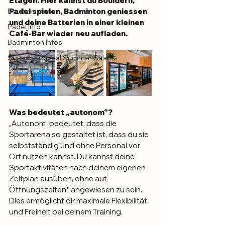
Etagen. Hier kannst du Bouldern, 
Boulder Infos
Padel spielen, Badminton geniessen 
und deine Batterien in einer kleinen 
Padel Info
Café-Bar wieder neu aufladen.
Badminton Infos
Squash Tropical Summer Sale
Was bedeutet „autonom“?
„Autonom“ bedeutet, dass die 
Sportarena so gestaltet ist, dass du sie 
selbstständig und ohne Personal vor 
Ort nutzen kannst. Du kannst deine 
Sportaktivitäten nach deinem eigenen 
Zeitplan ausüben, ohne auf 
Öffnungszeiten* angewiesen zu sein. 
Dies ermöglicht dir maximale Flexibilität 
und Freiheit bei deinem Training.