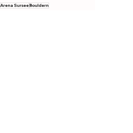
Arena Sursee
Bouldern
Allgemein
Boulder
Badminton
Alle ansehen
Aktuelle Beiträge