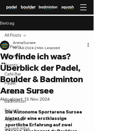
Beitrag
All Posts
ArenaSursee
All Posts
19. Juli 2024
2 Min. Lesezeit
Wo finde ich was?
Rabatte
Events
Überblick der Padel,
Café Bar
Boulder & Badminton
Padel
Arena Sursee
Boulder
Aktualisiert:
13. Nov. 2024
Badminton
Squash
Die Autonome Sportarena Sursee 
bietet dir eine erstklassige 
Allgemein
sportliche Erfahrung auf zwei 
Squash Infos