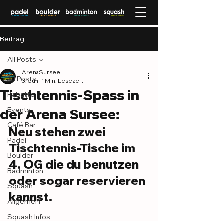
Beitrag
All Posts
ArenaSursee
All Posts
3. Juni
1 Min. Lesezeit
Tischtennis-Spass in
Rabatte
Events
der Arena Sursee:
Café Bar
Neu stehen zwei 
Padel
Tischtennis-Tische im 
Boulder
4. OG die du benutzen 
Badminton
oder sogar reservieren 
Squash
kannst.
Allgemein
Squash Infos