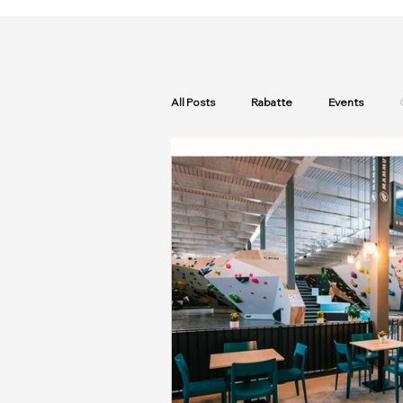
All Posts
Rabatte
Events
Boulder Infos
Padel Info