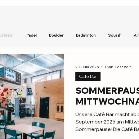
Café Bar
Padel
Boulder
Badminton
Squash
Al
Badminton Infos
Squash Tropical Summer Sale
23. Juni 2025
1 Min. Lesezeit
Café Bar
SOMMERPAU
MITTWOCHN
Unsere Café Bar macht ab d
September 2025 am Mittwo
Sommerpause! Die Café Bar 